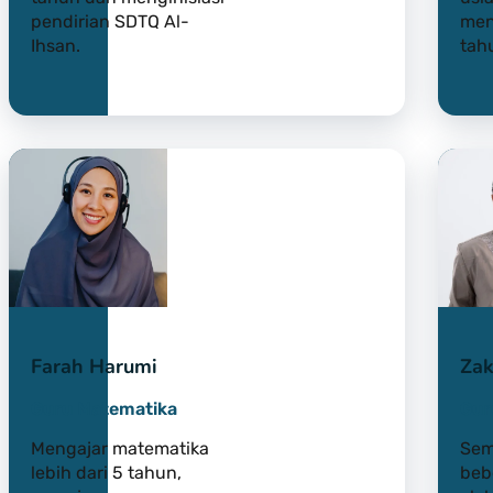
pendirian SDTQ Al-
men
Ihsan.
tah
Farah Harumi
Za
Guru Matematika
Gur
Mengajar matematika
Sem
lebih dari 5 tahun,
beb