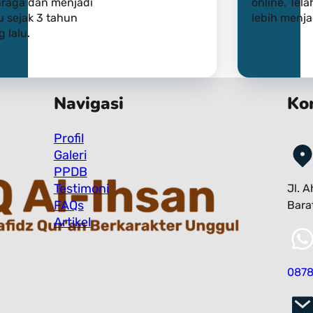
hraga dan menjadi
online. Tel
u sejak 3 tahun
lebih menja
 lalu.
Navigasi
Ko
Profil
Galeri
PPDB
Testimoni
Jl. 
FAQs
Bara
Artikel
0878