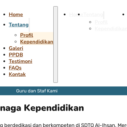
Home
Home
Tentang
Profil
Tentang
Kependidika
Profil
Kependidikan
Galeri
PPDB
Testimoni
FAQs
Kontak
Guru dan Staf Kami
naga Kependidikan
ng berdedikasi dan berkompeten di SDTQ Al-Ihsan. Me