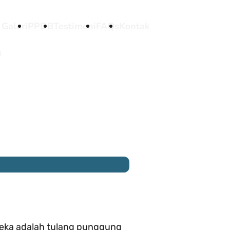
Galeri
PPDB
Testimoni
FAQs
Kontak
n
reka adalah tulang punggung