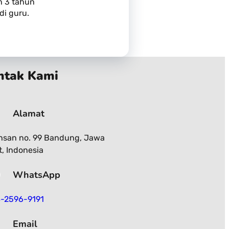
ah 3 tahun
di guru.
ntak Kami
Alamat
Ahsan no. 99 Bandung, Jawa
t, Indonesia
WhatsApp
-2596-9191
Email