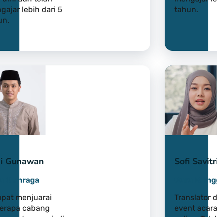
gajar lebih dari 5
tahun.
un.
ki Gunawan
Sofi Savitr
u Olahraga
Guru B. Ing
pat menjuarai
Translator 
erapa cabang
event acara