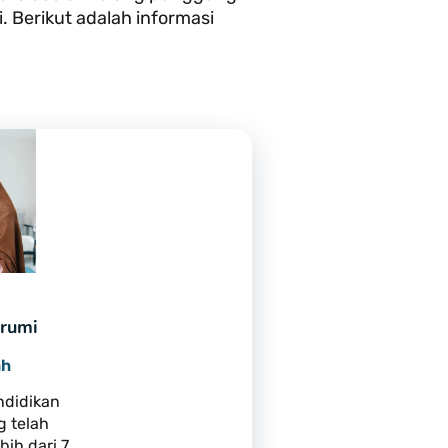
 Berikut adalah informasi
rumi
ah
ndidikan
 telah
bih dari 7