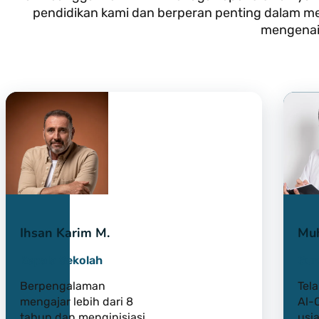
pendidikan kami dan berperan penting dalam me
mengenai 
Ihsan Karim M.
Mu
Kepala Sekolah
Gur
Berpengalaman
Tel
mengajar lebih dari 8
Al-Q
tahun dan menginisiasi
usia