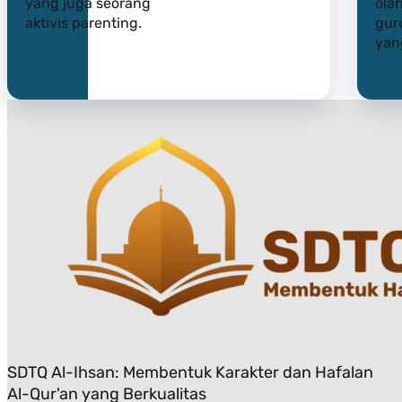
yang juga seorang
ola
aktivis parenting.
gur
yang
SDTQ Al-Ihsan: Membentuk Karakter dan Hafalan
Al-Qur'an yang Berkualitas