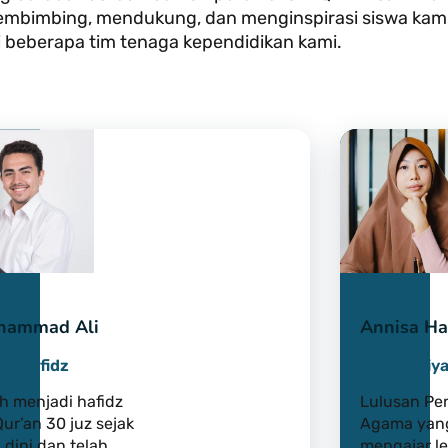
mbimbing, mendukung, dan menginspirasi siswa kami.
beberapa tim tenaga kependidikan kami.
hammad Ali
Annisa Ha
u Tahfidz
Guru Diniy
ah menjadi hafidz
Lulusan Pe
ur’an 30 juz sejak
Agama yang
 dini dan telah
mengajar le