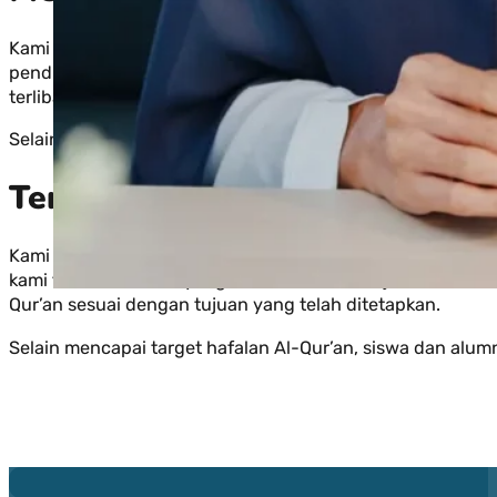
Kami berkomitmen untuk menciptakan lingkungan belajar 
pendidikan. Guru-guru kami menggunakan pendekatan yang 
terlibat dalam pembelajaran.
Selain itu, kami menjalankan praktik transparan dengan 
Terbukti Mencetak Siswa yan
Kami bangga dengan prestasi siswa-siswa kami yang telah
kami tawarkan. Hasil yang terbukti ini menunjukkan bahw
Qur’an sesuai dengan tujuan yang telah ditetapkan.
Selain mencapai target hafalan Al-Qur’an, siswa dan alu