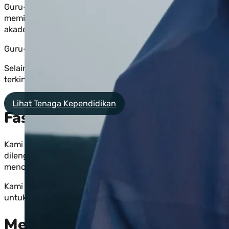
Guru-guru kami adalah ustadz dan ustadzah yang berpeng
memiliki pengetahuan mendalam tentang Islam, tetapi j
akademis.
Guru-guru tahfidz kami telah lulus sertifikasi tahsin dan m
Selain itu, staf pendidikan kami senantiasa mengikuti p
terkini dalam pendidikan.
Lihat Tenaga Kependidikan
Fasilitas Lengkap dan Bersah
Kami telah berinvestasi dalam infrastruktur yang menduk
dilengkapi dengan buku-buku Al-Qur’an dan referensi isla
menciptakan atmosfer belajar yang inspiratif.
Kami percaya bahwa fasilitas yang lengkap dan bersahaba
untuk meraih prestasi maksimal.
Metode Pengajaran yang Men