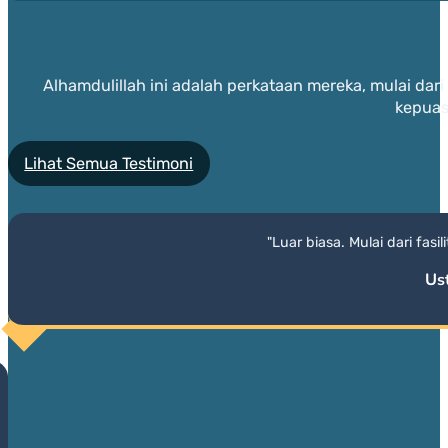
Alhamdulillah ini adalah perkataan mereka, mulai dar
kepuas
Lihat Semua Testimoni
"Luar biasa. Mulai dari fas
Us