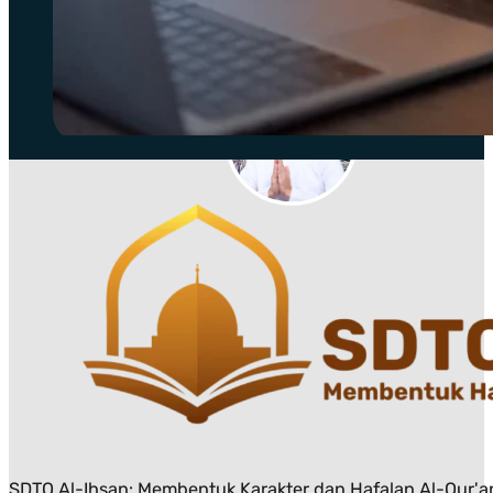
SDTQ Al-Ihsan: Membentuk Karakter dan Hafalan Al-Qur'an